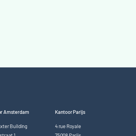
or Amsterdam
Kantoor Parijs
xter Building
4 rue Royale
straat 1
75008 Parijs