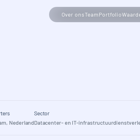
Over ons
Team
Portfolio
Waarde
ters
Sector
am, Nederland
Datacenter- en IT-infrastructuurdienstverl