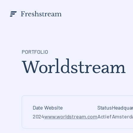
PORTFOLIO
Worldstream
Date
Website
Status
Headquar
2024
www.worldstream.com
Actief
Amsterd