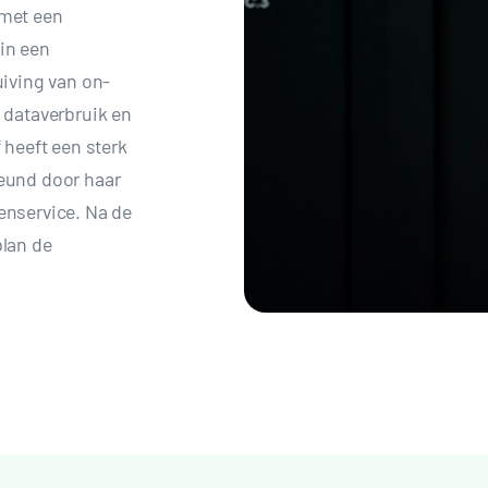
 met een
in een
uiving van on-
 dataverbruik en
 heeft een sterk
eund door haar
enservice. Na de
plan de