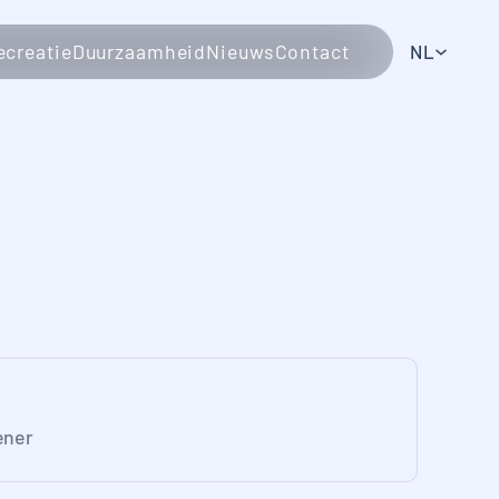
creatie
Duurzaamheid
Nieuws
Contact
NL
ener