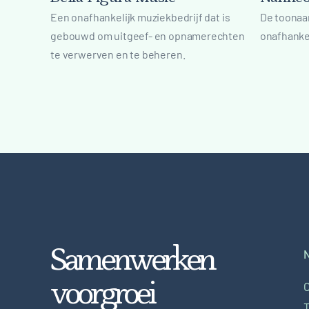
Een onafhankelijk muziekbedrijf dat is
De toonaa
gebouwd om uitgeef- en opnamerechten
onafhanke
te verwerven en te beheren.
S
a
m
e
n
w
e
r
k
e
n
N
v
o
o
r
g
r
o
e
i
O