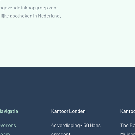
ngevende inkoopgroep voor
lijke apotheken in Nederland.
avigatie
Kantoor Londen
Kanto
ver ons
4e verdieping - 50 Hans
The Ba
Team
crescent
Muider