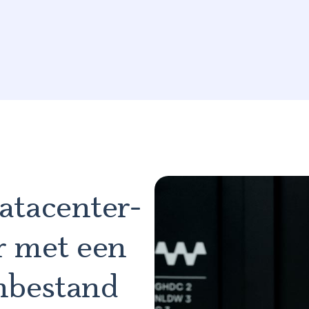
atacenter-
r met een
nbestand