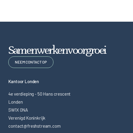
S
a
m
e
n
w
e
r
k
e
n
v
o
o
r
g
r
o
e
i
NEEM CONTACT OP
Kantoor Londen
4e verdieping - 50 Hans crescent
Londen
SW1X 0NA
Verenigd Koninkrijk
contact@freshstream.com